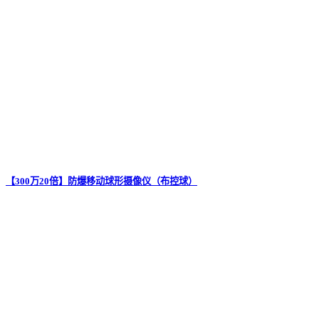
【300万20倍】防爆移动球形摄像仪（布控球）