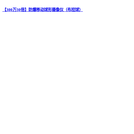
【300万30倍】防爆移动球形摄像仪（布控球）