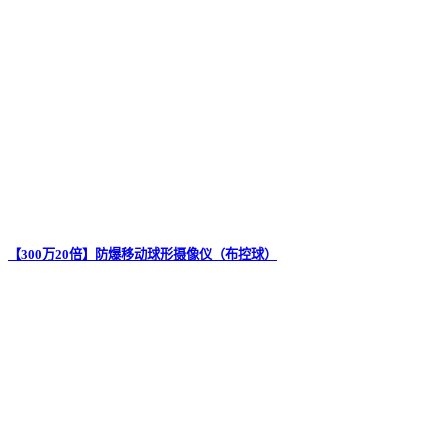
【300万20倍】防爆移动球形摄像仪（布控球）