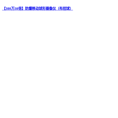
【300万30倍】防爆移动球形摄像仪（布控球）