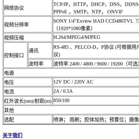
TCP/IP，HTTP，DHCP，DNS，DDNS
网络协议
PPPoE ，SMTP，NTP， ONVIF
SONY 1/4″Exview HAD CCD480TVL 
视频分辨率
（1920*1080像素）
H.264/MPEG4/MJPEG
视频压缩
RS-485 、PELCO-D，P协议 (可根
通讯
议)
控制接口
波特率
波特率 2400 / 4800 / 9600 / 19200（可
电源
12V DC / 220V AC
电压
2A / 0.5A
电流
850/100
红外波长(nm)/射距(m)
其他
选配
喷淋； 雨刷；腔体加热；预置位；摄
关于我们