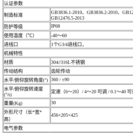
认证参数
GB3836.1-2010、GB3836.2-2010、GB12
制造标准
GB12476.5-2013
IP68
防护等级
使用温度（℃）
-40～60
进线口
1个G3/4进线口，
机械特性
材质
304//316L不锈钢
传动结构
齿轮传动
360 / ±90
水平/俯仰旋转角度(°)
水平/俯仰旋转速度
定速（6～20）/ 4～20 可调 / 0.1～40 
(°/s)
30
重量(Kg)
外形尺寸（长*宽*
456×205×425
高）
电气参数