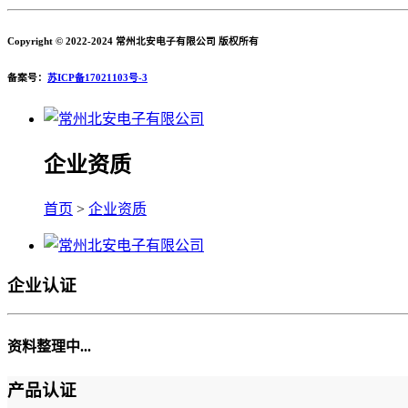
Copyright © 2022-2024 常州北安电子有限公司 版权所有
备案号：
苏ICP备17021103号-3
企业资质
首页
>
企业资质
企业认证
资料整理中...
产品认证