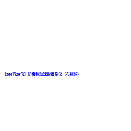
【300万20倍】防爆移动球形摄像仪（布控球）