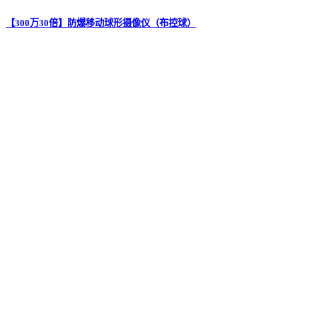
【300万30倍】防爆移动球形摄像仪（布控球）