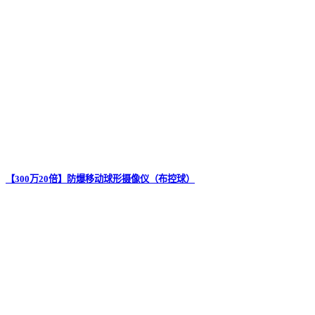
【300万20倍】防爆移动球形摄像仪（布控球）