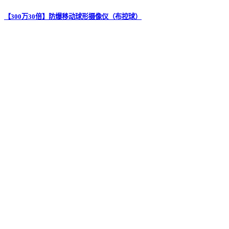
【300万30倍】防爆移动球形摄像仪（布控球）