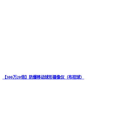
【300万20倍】防爆移动球形摄像仪（布控球）