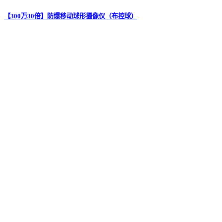
【300万30倍】防爆移动球形摄像仪（布控球）