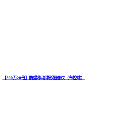
【300万20倍】防爆移动球形摄像仪（布控球）