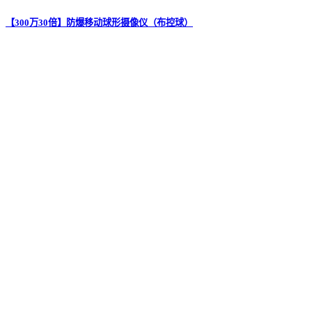
【300万30倍】防爆移动球形摄像仪（布控球）