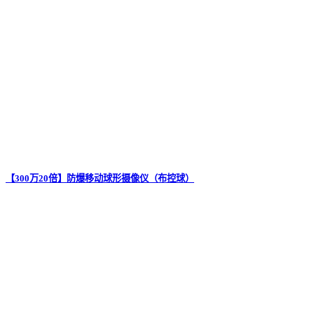
【300万20倍】防爆移动球形摄像仪（布控球）