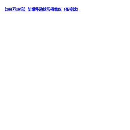
【300万30倍】防爆移动球形摄像仪（布控球）