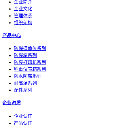
企业简介
企业文化
管理体系
组织架构
产品中心
防爆摄像仪系列
防爆箱系列
防爆打印机系列
称重仪表箱系列
防水防腐系列
耐高温系列
配件系列
企业资质
企业认证
产品认证