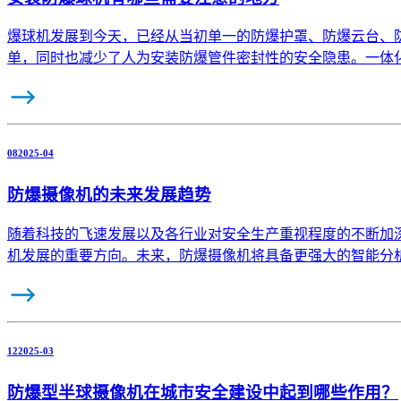
爆球机发展到今天，已经从当初单一的防爆护罩、防爆云台、
单，同时也减少了人为安装防爆管件密封性的安全隐患。一体
08
2025-04
防爆摄像机的未来发展趋势
随着科技的飞速发展以及各行业对安全生产重视程度的不断加
机发展的重要方向。未来，防爆摄像机将具备更强大的智能分
12
2025-03
防爆型半球摄像机在城市安全建设中起到哪些作用？