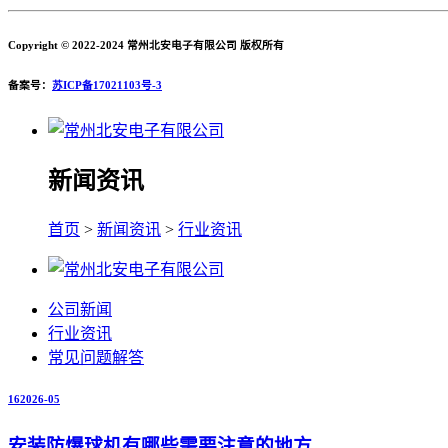
Copyright © 2022-2024 常州北安电子有限公司 版权所有
备案号：
苏ICP备17021103号-3
新闻资讯
首页
>
新闻资讯
>
行业资讯
公司新闻
行业资讯
常见问题解答
16
2026-05
安装防爆球机有哪些需要注意的地方