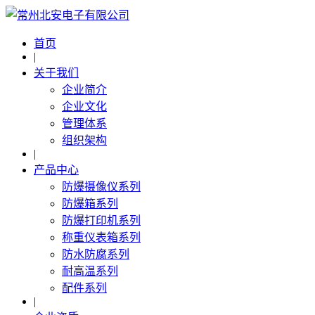
首页
|
关于我们
企业简介
企业文化
管理体系
组织架构
|
产品中心
防爆摄像仪系列
防爆箱系列
防爆打印机系列
称重仪表箱系列
防水防腐系列
耐高温系列
配件系列
|