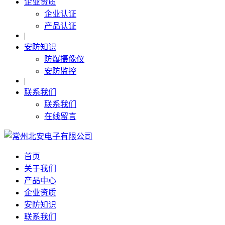
企业资质
企业认证
产品认证
|
安防知识
防爆摄像仪
安防监控
|
联系我们
联系我们
在线留言
首页
关于我们
产品中心
企业资质
安防知识
联系我们