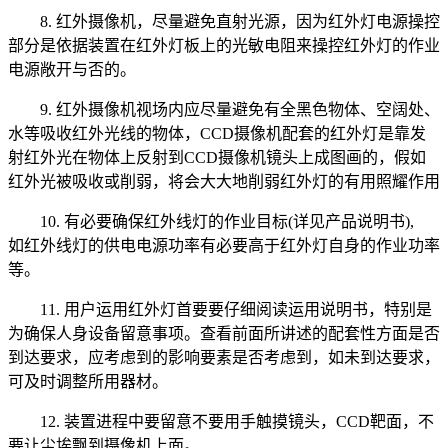
8. 红外摄像机，尽量避免直射光源，因为红外灯电源操控
部分是依据装置在红外灯板上的光敏电阻来操控红外灯的作业
电源敞开与否的。
9. 红外摄像机视场内应尽量避免有全黑色物体、空阔处、
水等吸收红外光线的物体，CCD摄像机配套的红外灯是靠发
射红外光在物体上反射到CCD摄像机镜头上成图画的，假如
红外光被吸收或削弱，将会大大地削弱红外灯的有用照耀作用
10. 有必要确保红外线灯的作业目标(详见产品说明书),
如红外线灯的供电电源功率有必要高于红外灯自身的作业功率
等。
11. 用户运用红外灯首要要仔细阅读运用说明书，特别是
为确保人身设备留意事项。查看前面所讲述的配套性方面是否
到达要求，应考虑到的影响要素是否考虑到，如未到达要求，
可及时调整所用器材。
12. 装置进程中要留意不要用手触摸镜头，CCD靶面，不
要让尘埃飘到摄像机上面。