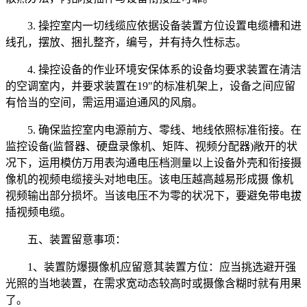
3. 操控室内一切线缆应依据设备装置方位设置电缆槽和进
线孔，摆放、捆扎整齐，编号，并有持久性标志。
4. 操控设备的作业环境安保体系的设备均要求装置在清洁
的空调室内，并要求装置在19"的标准机架上，设备之间应留
有恰当的空间，需运用逼迫通风的风扇。
5. 确保监控室内电源前方、零线、地线依照标准衔接。在
监控设备(监督器、硬盘录像机、矩阵、视频分配器)敞开的状
况下，运用模仿万用表沟通电压档测量以上设备外壳和衔接摄
像机的视频电缆接头对地电压。该电压越高越易形成摄 像机
视频输出部分损坏。当该电压不为零的状况下，要避免带电拔
插视频电缆。
五、装置留意事项：
1、装置防爆摄像机应留意其装置方位：应当挑选避开强
光照的当地装置，在需求宽动态较高时或摄像含糊时就有用果
了。