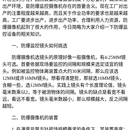
出产环境，是防爆监控摄像机存在的首要含义。现在工厂对出
产的注重程度越来越高，而且关于作业功率的要求也是越来越
高，工厂要进步出产，进步出产功率，合理利用人力资源，防
爆摄像机起到了很大的作用，今日简略为大家介绍一下防爆监
控设备的相关知识。
一、防爆监控镜头如何挑选
防爆摄像机选镜头的原理好像一般摄像机，有4-25MM镜
头可选。首要依据现场要监控的间隔和规模来选定适宜的镜
头。例如被监控物体离装置点大约30米间隔，那么应该选
12MM或许16MM镜头。想看得清楚些，那就选16MM镜头，
含糊一些，选12MM镜头。实践上镜头有个长度理论值，镜头
毫米数乘以2，等于被测物体的间隔。镜头的缺点是看宽不看
远，看远不看宽。镜头毫米数越小，那么规模越大，反之间隔
越短。
二、防爆摄像机的装置
1. 在满意监督方针视场规模要求的条件下，其装置高度：