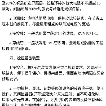
及95%的铜质织造屏蔽层。线路环接的较大电阻不能超越 15
欧姆。间隔超越500米时就要考虑选用光缆传输。
2.电源线：应挑选阻燃电缆，保护皮比较结实，在节省工
程本钱的前提下，尽量运用粗点的以削减电源的衰减。
3.操控线：一般选用带屏蔽2*1.0的线缆，RVVP2*1.0。
4.穿线管：一般状况用PVC管即可，要地埋或防爆的工程
应选用镀锌钢管。
四、操控设备装置
1.操控台、机柜(架)装置方位应契合规划要求，装置应平
稳结实、便于操作保护。机柜架反面、侧面离墙净间隔应契合
修理要求。
2. 一切操控、显现、记载等终端设备的装置应平稳，便于
操作。其间监督器(屏幕)应避免外来光直射，当不可避免时，
应采纳避光办法。在操控台、机柜(架)内装置的设备应有通风
散热办法，内部接插件与设备衔接应可靠。