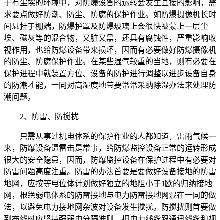
于有尘埃的环境中，对防爆设备的运转会发生直接的影响，需
求要点做好防潮、防尘、防腐的保护作业。如防爆摄像机长时
间悬挂于棚端，防爆护罩及防爆玻璃上会很快被蒙上一层尘
埃、碳灰等的混合物，又脏又黑，还具有腐蚀性，严重影响收
视作用，也给防爆设备带来损坏，因而有必要做好防爆摄像机
的防尘、防腐保护作业。在某些湿气较重的当地，则有必要在
保护进程中就装置方位、设备的防护进行调整以进步设备自身
的防潮才能，一同对高湿度地带要常常采纳除湿办法来处理防
潮问题。
2、防雷、防搅扰
只需从事过机电体系的保护作业的人都知道，雷雨气候一
来，防爆设备遭雷击是常事，给防爆监控设备正常的运转形成
很大的安全隐患，因而，防爆监控设备在保护进程中有必要对
防雷问题高度注重。防雷的办法首要是要做好设备接地的防雷
地网，应按等电位体计划做好独立的地阻小于1欧的归纳接地
网，根绝弱电体系的防雷接地与电力防雷接地网混在一同的做
法，以避免电力接地网杂波对设备发生搅扰。防搅扰则首要做
到布线时应坚持强弱电分隔准则，把电力线缆跟通讯线缆和视