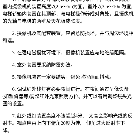
室内摄像机的装置高度以2.5～5m为宜，室外以3.5～10m为宜;
电梯轿箱内装置在其顶部，与电梯操作器成对角处，且摄像机
的光轴与电梯的两壁及天花板成45度。
2. 摄像机及其配套装置，应留意防损坏，并与周边环境相
和谐。
3. 在强电磁搅扰环境下，摄像机装置应与地绝缘阻隔。
4. 室外装置要采纳防雷办法。
5. 摄像机装置一定要结实，避免监控画面抖动。
6. 调试红外线灯有必要夜间进行。在夜间通过呈像设备
(如监督器等)调整红外光束照明方位。并可以有用调整镜头光
圈的设置。
7. 红外线灯装置高度不该超越4米, 太高会影响光线的反
射率。视点应由上向下俯角20度为佳, 仰角过大反射率下
降。