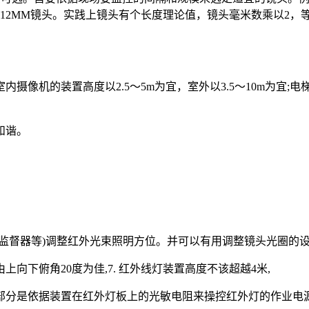
，选12MM镜头。实践上镜头有个长度理论值，镜头毫米数乘以2
内摄像机的装置高度以2.5～5m为宜，室外以3.5～10m为
和谐。
如监督器等)调整红外光束照明方位。并可以有用调整镜头光圈的
下俯角20度为佳,7. 红外线灯装置高度不该超越4米,
控部分是依据装置在红外灯板上的光敏电阻来操控红外灯的作业电