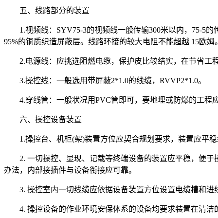
五、线路部分的装置
1.视频线：SYV75-3的视频线一般传输300米以内，75-5
95%的铜质织造屏蔽层。线路环接的较大电阻不能超越 15欧姆
2.电源线：应挑选阻燃电缆，保护皮比较结实，在节省工
3.操控线：一般选用带屏蔽2*1.0的线缆，RVVP2*1.0。
4.穿线管：一般状况用PVC管即可，要地埋或防爆的工程
六、操控设备装置
1.操控台、机柜(架)装置方位应契合规划要求，装置应
2. 一切操控、显现、记载等终端设备的装置应平稳，便于
办法，内部接插件与设备衔接应可靠。
3. 操控室内一切线缆应依据设备装置方位设置电缆槽和
4. 操控设备的作业环境安保体系的设备均要求装置在清