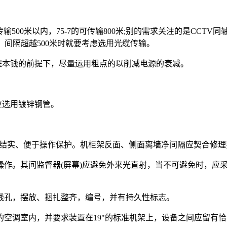
的传输500米以内，75-7的可传输800米;别的需求关注的是CCTV
。间隔超越500米时就要考虑选用光缆传输。
程本钱的前提下，尽量运用粗点的以削减电源的衰减。
应选用镀锌钢管。
平稳结实、便于操作保护。机柜架反面、侧面离墙净间隔应契合修
操作。其间监督器(屏幕)应避免外来光直射，当不可避免时，应
进线孔，摆放、捆扎整齐，编号，并有持久性标志。
洁的空调室内，并要求装置在19"的标准机架上，设备之间应留有