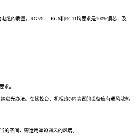
同轴电缆的质量，RG59U，RG6和RG11均要求是100%铜芯，及
理要求。
采纳避光办法。在操控台、机柜(架)内装置的设备应有通风散热
恰当的空间，需运用逼迫通风的风扇。