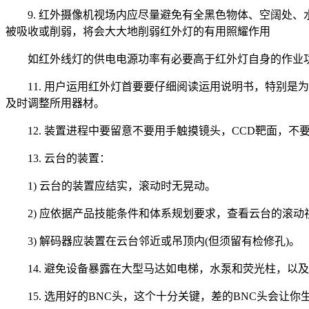
9. 红外摄像机视场内应尽量避免有全黑色物体、空阔处
被吸收或削弱，将会大大地削弱红外灯的有用照耀作用
如红外线灯的供电电源功率有必要高于红外灯自身的作业功率
11. 用户运用红外灯首要要仔细阅读运用说明书，特别
及时调整所用器材。
12. 装置进程中要留意不要用手触摸镜头，CCD靶面，
13. 云台的装置：
1) 云台的装置应结实，滚动时无晃动。
2) 应依据产品技能条件和体系规划要求，查看云台的滚
3) 解码器应装置在云台邻近或吊顶内(但须留有检修孔)。
14. 避免设备暴露在大型马达如电梯，水泵和荧光柱，以
15. 选用好的BNC头，这个十分关键，差的BNC头会让