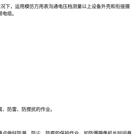
的状况下，运用模仿万用表沟通电压档测量以上设备外壳和衔接摄
频电缆。
腐、防雷、防搅扰的作业。
要点做好防潮、防尘、防腐的保护作业。如防爆摄像机长时间悬