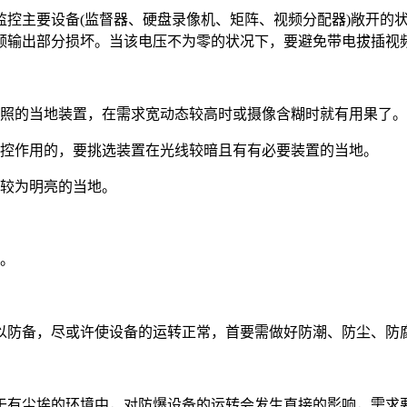
在监控主要设备(监督器、硬盘录像机、矩阵、视频分配器)敞开
频输出部分损坏。当该电压不为零的状况下，要避免带电拔插视
光照的当地装置，在需求宽动态较高时或摄像含糊时就有用果了。
监控作用的，要挑选装置在光线较暗且有有必要装置的当地。
境较为明亮的当地。
糊。
以防备，尽或许使设备的运转正常，首要需做好防潮、防尘、防
于有尘埃的环境中，对防爆设备的运转会发生直接的影响，需求