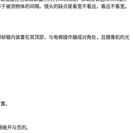
，等于被测物体的间隔。镜头的缺点是看宽不看远，看远不看宽。
宜;电梯轿箱内装置在其顶部，与电梯操作器成对角处，且摄像机的光
设置。
源敞开与否的。