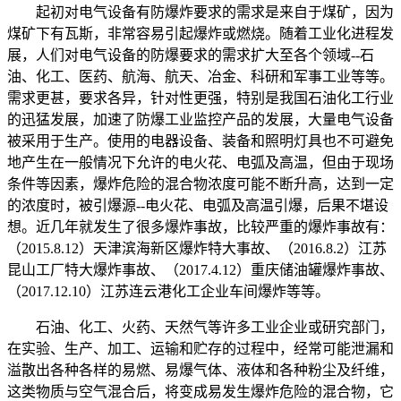
起初对电气设备有防爆炸要求的需求是来自于煤矿，因为
煤矿下有瓦斯，非常容易引起爆炸或燃烧。随着工业化进程发
展，人们对电气设备的防爆要求的需求扩大至各个领域--石
油、化工、医药、航海、航天、冶金、科研和军事工业等等。
需求更甚，要求各异，针对性更强，特别是我国石油化工行业
的迅猛发展，加速了防爆工业监控产品的发展，大量电气设备
被采用于生产。使用的电器设备、装备和照明灯具也不可避免
地产生在一般情况下允许的电火花、电弧及高温，但由于现场
条件等因素，爆炸危险的混合物浓度可能不断升高，达到一定
的浓度时，被引爆源--电火花、电弧及高温引爆，后果不堪设
想。近几年就发生了很多爆炸事故，比较严重的爆炸事故有：
（2015.8.12）天津滨海新区爆炸特大事故、（2016.8.2）江苏
昆山工厂特大爆炸事故、（2017.4.12）重庆储油罐爆炸事故、
（2017.12.10）江苏连云港化工企业车间爆炸等等。
石油、化工、火药、天然气等许多工业企业或研究部门，
在实验、生产、加工、运输和贮存的过程中，经常可能泄漏和
溢散出各种各样的易燃、易爆气体、液体和各种粉尘及纤维，
这类物质与空气混合后，将变成易发生爆炸危险的混合物，它