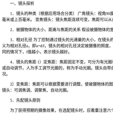
一、镜头探析
1．镜头的种类（根据应用场合分类） 广角镜头：视角90
毫米或上百毫米。 变焦镜头：镜头焦距连续可变，焦距可以从
2．被摄物体的大小、距离与焦距的关系 假设被摄物体的宽
3．相对孔径 为了控制通过镜头的光通量的大小，在镜头
义为相对孔径a，即a=d/f，镜头的相对孔径决定被摄像的照
同的情况下，f值越小，表示镜头越好。
4．镜头的焦距 1）定焦距：焦距固定不变，可分为有光
或自动调节，人为手工调节光圈的，称为手动光圈。镜头自带
况。
2）变焦距：焦距可以根据需要进行调整，使被摄物体的图
镜头：可调焦调、调聚焦、自动光圈。
5．先配镜头原则
为了获得预期的摄像效果，在选配镜头时，应着重注意六