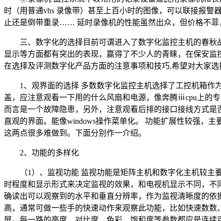
时（用普通vhs 录像带）甚至上百小时的图像，可以联接报
止还是倒带重录…… 延时录像机的性能虽然出众，但价格不
三、数字化的选择目前可谓进入了数字化监控主机的春秋
显示等方面都有突出的表现，赢得了不少人的青睐，在保安监控
在选择及评测数字化产品方面的注意事项和技巧,希望对大家选
1、观界面的选择 多数数字化监控主机选择了工控机箱
盖，应注意观看一下用的什么风扇和电源，像奔腾ⅲcpu上的
而言是一个故障隐患，另外，注意观看后排的接口接线方式是
直观的界面。能像windows操作菜单化。 功能扩展性较
这两点很多难做到。下面分别作一介绍。
2、功能的多样化
（1）、监视功能 监视功能是矩阵主机和数字化主机较
时程度和显示形式来决定监视的效果，和电视机显示不同，不
确读出可以观察到的水平和垂直分辨率，作为监视清晰度的依据
高，通常可做一些手的快速动作来观察此功能，比如快速数数、
屏。每一路的亮度、对比度、色彩、饱和度等参数都应是连续