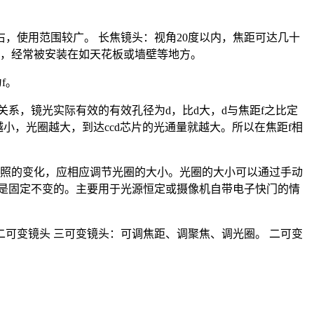
右，使用范围较广。 长焦镜头：视角20度以内，焦距可达几十
察，经常被安装在如天花板或墙壁等地方。
f。
系，镜光实际有效的有效孔径为d，比d大，d与焦距f之比定
越小，光圈越大，到达ccd芯片的光通量就越大。所以在焦距f相
江照的变化，应相应调节光圈的大小。光圈的大小可以通过手动
是固定不变的。主要用于光源恒定或摄像机自带电子快门的情
二可变镜头 三可变镜头：可调焦距、调聚焦、调光圈。 二可变