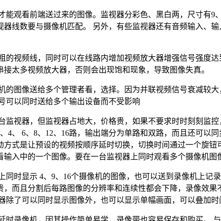
观看前端送过来的图像。监视器分彩色、黑白两，尺寸有9、10、1
器线数要与摄像机匹配。 另外，有些监视器还有音频输入、输入
较粗的视频线，同时可以在线路内增加视频放大器增强信号强度达
串接太多视频放大器，否则会出现饱和现象，导致图像失真。
像机的图像送给多个管理者看，选择。因为并联视频信号衰减较大
信号可以同时送给多个输出设备而不受影响
一台监视器，但监视器占地大，价格贵，如果不要求时时刻刻监控
4、 6、8、12、16路，输出端分为单路和双路，而且还可以
方式是让预设的视频按顺序延时切换，切换时间通过一个旋钮可以
看输入中的一个图像。要在一台监视器上同时观看多个摄像机图
上同时显示 4、9、16个摄像机的图像，也可以送到录像机上记
贵，而且分割后每路图像的分辨率和连续性都会下降，录像效果不
割器除了可以同时显示图像外，也可以显示单幅画面，可以叠加时
延时录像机，因其操作简单易学，录像带也容易保存和购买。 与