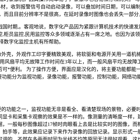
警器材，收到报警信号自动启动录像，可以叠加时间日期，可以编
菲，而且目前分辨率不是很高，在延时录像时图像也会丢失一部分
战国时期,。客观地说，数字化产品因为紧跟计算机技术的快速发
,柜员监控,民用监控等众多领域逐渐占有一席之地。也因为该
择数字化监控主机有所帮助。
作为外壳，外观作工印字要精致美观，将软驱和电源开关用一道机
专用风扇平均无故障工作时间在3年以上，而一般风扇平均无故
否可*便利。 为了操作方便，界面应是汉化的，将主要功能都能
强，主要功能分为监视功能，录像功能，报警功能，控制功能，网络
主要的功能之一，监视功能无非是看全、看清楚现场的景物，必要
同显卡和采集卡观察的效果是不一样的。像测量的清晰度一样，
，一般每秒图像超过17帧时肉眼看上去是比较实时的图像，而柜
拍手等，此效果应记录下来作为录像的回放记录。显示形式一般有1
可调的，不然在多画面时因为光线不均等原因无法很好观看，这也