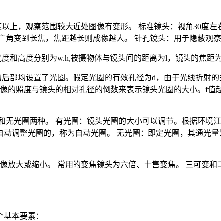
度以上，观察范围较大近处图像有变形。 标准镜头：视角30度左
广角变到长焦，焦距越长则成像越大。 针孔镜头：用于隐蔽观
度和高度分别为w.h,被摄物体与镜头间的距离为l，镜头的焦距为
的后部均设置了光圈。假定光圈的有效孔径为d，由于光线折射的关
度，像的照度与镜头的相对孔径的倒数来表示镜头光圈的大小。f值
圈和无光圈两种。 有光圈：镜头光圈的大小可以调节。根据环境
自动调整光圈的，称为自动光圈。 无光圈：即定光圈，其通光量
像放大或缩小。 常用的变焦镜头为六倍、十售变焦。 三可变和
个基本要素：