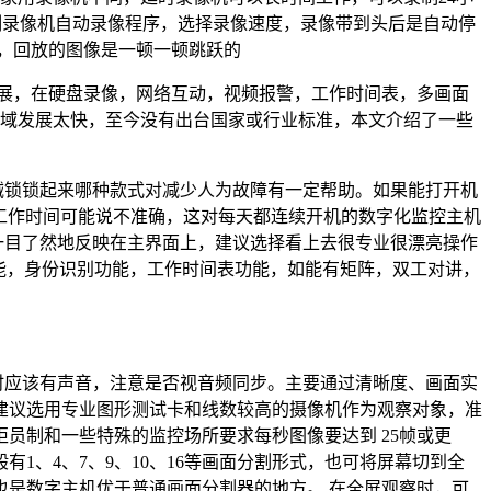
制录像机自动录像程序，选择录像速度，录像带到头后是自动停
，回放的图像是一顿一顿跳跃的
展，在硬盘录像，网络互动，视频报警，工作时间表，多画面
领域发展太快，至今没有出台国家或行业标准，本文介绍了一些
械锁锁起来哪种款式对减少人为故障有一定帮助。如果能打开机
障工作时间可能说不准确，这对每天都连续开机的数字化监控主机
一目了然地反映在主界面上，建议选择看上去很专业很漂亮操作
功能，身份识别功能，工作时间表功能，如能有矩阵，双工对讲，
时应该有声音，注意是否视音频同步。主要通过清晰度、画面实
建议选用专业图形测试卡和线数较高的摄像机作为观察对象，准
员制和一些特殊的监控场所要求每秒图像要达到 25帧或更
、4、7、9、10、16等画面分割形式，也可将屏幕切到全
是数字主机优于普通画面分割器的地方。 在全屏观察时，可