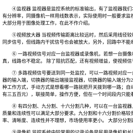
④监视器 监视器是监控系统的标准输出，有了监视器我们才能
有分辨率，同摄像机一样用线数表示，实际使用时一般要求监视
大部分用于图像处理工作，在此不作介绍。
⑤视频放大器 当视频传输距离比较远时，然后采用线径
同步信号，但线路内干扰信号也会被放大，另外，回路中不能
⑥ 一路视频信号对应一台监视器或录像机，若想一台摄
真，线路也不稳定。 除了阻抗匹配，还有视频增益，使视频
⑦ 多路视频信号要送到同一处监控，可以一路视频对应
器的输入端，切换器的输出端接监视器，切换器的输入端分为2、
种工作方式，手动方式是想看哪一路就把开关拨到哪一路；自动
有三五百元），联接简单，操作方便，但在一个时间段内只能
⑧ 有四分割、九分割、十六分割几种，可以在一台监视器
质量和连续性可以满足大部分要求。九分割和十六分割价格较
率、清晰度、连续性并不理想，市场使用率更小。 大部分分
⑨录像机 监控系统中较常用的记录设备是民用录像机和长