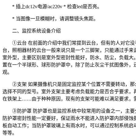
* 插上dc12v电源/ac220v * 检查led是否亮。
* 当图像一旦模糊时，请调整镜头焦距。
二、监控系统设备介绍
①云台 在前面的介绍中我们常提到云台，但有的人对它
台，照相器材的云台一般来说只是一个三脚架，只能通过手来调
室外型，主要区别是室外型密封性能好，防水、防尘，负载大。
置在一个半球形、球形防护罩中，除了防止灰尘干扰图像外，
观。
②支架 如果摄像机只是固定监控某个位置不需要转动，
选择不同的型号。室外支架主要考虑负载能力是否合乎要求，
在铁架上……由于种种原因，现有的支架可能难以满足要求，
③防护罩 防护罩也是监控系统中较常用的设备之一，主
防护罩密封性能一定要好，保证雨水不能进入防护罩内部侵蚀
板自动工作；当防护罩玻璃上有雨水时，可以通过控制系统启
等等。