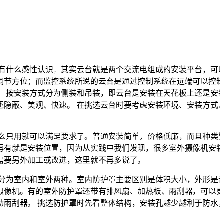
没有什么感性认识，其实云台就是两个交流电组成的安装平台，可
节方位；而监控系统所说的云台是通过控制系统在远端可以控制
 按安装方式分为侧装和吊装，即云台是安装在天花板上还是安
还隐蔽、美观、快速。 在挑选云台时要考虑安装环境、安装方式
那么只用就可以满足要求了。普通安装简单，价格低廉，而且种类
再有就是安装位置，因为从实践中我们发现，很多室外摄像机安
需要另外加工或改进，这里就不再多说了。
要分为室内和室外两种。室内防护罩主要区别是体积大小，外形是
摄像机。有的室外防护罩还带有排风扇、加热板、雨刮器，可以
动雨刮器。 挑选防护罩时先看整体结构，安装孔越少越利于防水